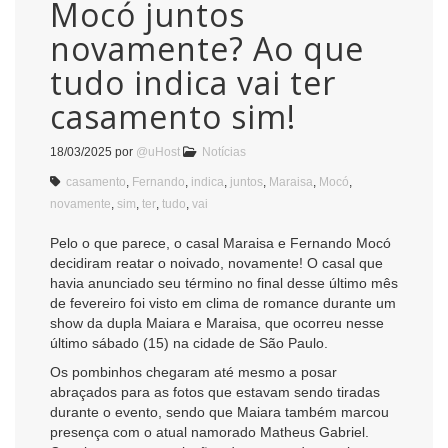
Mocó juntos
novamente? Ao que
tudo indica vai ter
casamento sim!
18/03/2025
por
@uHost
Notícias
casamento
,
Fernando
,
indica
,
juntos
,
Maraisa
,
Mocó
,
novamente
,
sim
,
ter
,
tudo
,
vai
Pelo o que parece, o casal Maraisa e Fernando Mocó
decidiram reatar o noivado, novamente! O casal que
havia anunciado seu término no final desse último mês
de fevereiro foi visto em clima de romance durante um
show da dupla Maiara e Maraisa, que ocorreu nesse
último sábado (15) na cidade de São Paulo.
Os pombinhos chegaram até mesmo a posar
abraçados para as fotos que estavam sendo tiradas
durante o evento, sendo que Maiara também marcou
presença com o atual namorado Matheus Gabriel.