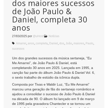
dos maiores sucessos
de João Paulo &
Daniel, completa 30
anos
27/03/2025
por
@uHost
Notícias
Amarrei
,
anos
,
completa
,
Daniel
,
dos
,
João
,
maiores
,
Paulo
,
sucessos
Um dos grandes sucessos da música sertaneja, “Eu
Me Amarrei”, de João Paulo & Daniel, está
completando 30 anos em 2025. Lançada em 1995, a
canção faz parte do álbum João Paulo & Daniel Vol. 6,
o sexto trabalho de estúdio da icônica dupla.
Composta por Tivas e Waldir Luz, “Eu Me Amarrei”
marcou uma geração de fãs do sertanejo romântico e
ajudou a consolidar o sucesso de João Paulo & Daniel
na década de 90. O álbum foi lançado em 9 de março
de 1995 pela gravadora Chantecler e se tornou um