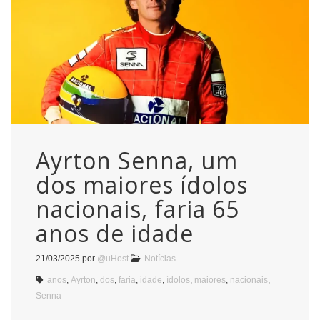
Ayrton Senna, um
dos maiores ídolos
nacionais, faria 65
anos de idade
21/03/2025
por
@uHost
Notícias
anos
,
Ayrton
,
dos
,
faria
,
idade
,
ídolos
,
maiores
,
nacionais
,
Senna