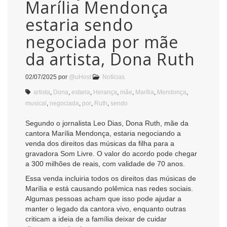
Marília Mendonça
estaria sendo
negociada por mãe
da artista, Dona Ruth
02/07/2025
por
@uHost
Notícias
artista
,
Dona
,
estaria
,
Herança
,
mãe
,
Marília
,
Mendonça
,
musical
,
negociada
,
por
,
Ruth
,
sendo
Segundo o jornalista Leo Dias, Dona Ruth, mãe da
cantora Marília Mendonça, estaria negociando a
venda dos direitos das músicas da filha para a
gravadora Som Livre. O valor do acordo pode chegar
a 300 milhões de reais, com validade de 70 anos.
Essa venda incluiria todos os direitos das músicas de
Marília e está causando polêmica nas redes sociais.
Algumas pessoas acham que isso pode ajudar a
manter o legado da cantora vivo, enquanto outras
criticam a ideia de a família deixar de cuidar