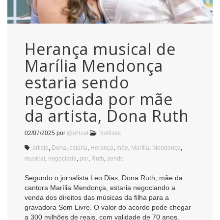
Herança musical de
Marília Mendonça
estaria sendo
negociada por mãe
da artista, Dona Ruth
02/07/2025
por
@uHost
Notícias
artista
,
Dona
,
estaria
,
Herança
,
mãe
,
Marília
,
Mendonça
,
musical
,
negociada
,
por
,
Ruth
,
sendo
Segundo o jornalista Leo Dias, Dona Ruth, mãe da
cantora Marília Mendonça, estaria negociando a
venda dos direitos das músicas da filha para a
gravadora Som Livre. O valor do acordo pode chegar
a 300 milhões de reais, com validade de 70 anos.