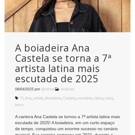
A boiadeira Ana
Castela se torna a 7ª
artista latina mais
escutada de 2025
08/04/2025
por
@uHost
Notícias
7ª
,
Ana
,
artista
,
Boiadeira
,
Castela
,
escutada
,
latina
,
mais
,
torna
A cantora Ana Castela se tornou a 7ª artista latina mais
escutada de 2025! A boiadeira, em um curto espaço
de tempo, conquistou um enorme sucesso no cenário
musical. Sua carreira começou em 2021, durante a