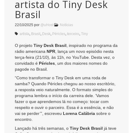
artista do Tiny Desk
Brasil
22/10/2025
por
@uHost
Notícias
artista
,
Brasil
,
Desk
,
Péricles
,
terceiro
,
Tiny
O projeto
Tiny Desk Brasil
, inspirado no programa da
rádio americana
NPR
, lança um novo episódio nesta
terça-feira (21/10), às 11h, no YouTube. Desta vez, o
convidado é
Péricles
, um dos maiores nomes do
pagode no Brasil.
“Como transformar o Tiny Desk em uma roda de
samba? Quando Péricles chegou ao nosso escritório,
a resposta veio naturalmente. O formato simples do
programa lembra o início da carreira dele. ‘Vamos
fazer o que aprendemos lá no começo: tocar com
respeito e ouvir o parceiro. Essa é a essência, e não
vai se perder’”, escreveu
Lorena Calábria
sobre o
encontro.
Lançado há três semanas, o
Tiny Desk Brasil
já teve