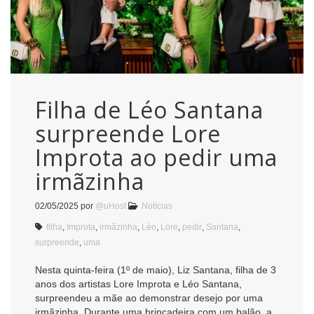
Filha de Léo Santana
surpreende Lore
Improta ao pedir uma
irmãzinha
02/05/2025
por
@uHost
Notícias
filha
,
Improta
,
irmãzinha
,
Léo
,
Lore
,
pedir
,
Santana
,
surpreende
,
uma
Nesta quinta-feira (1º de maio), Liz Santana, filha de 3
anos dos artistas Lore Improta e Léo Santana,
surpreendeu a mãe ao demonstrar desejo por uma
irmãzinha. Durante uma brincadeira com um balão, a