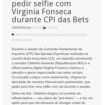
pedir selfie com
Virginia Fonseca
durante CPI das Bets
13/05/2025
por
@uHost
Notícias
Bets
,
CPI
,
DAS
,
durante
,
Fonseca
,
pedir
,
selfie
,
Senador
,
viraliza
,
Virgínia
Durante a sessão da Comissão Parlamentar de
Inquérito (CPI) das Apostas Esportivas realizada na
manhã desta terça-feira (13), um episódio envolvendo
o senador Cleitinho Azevedo (Republicanos-MG) e a
influenciadora digital Virginia Fonseca chamou a
atenção e gerou repercussão nas redes sociais.
Convocada a depor como testemunha, Virginia foi
abordada de maneira informal pelo parlamentar, que
pediu para tirar uma selfie com ela durante a sessão.
Antes da foto, Cleitinho elogiou um produto da
influenciadora — seu plano de “pré-treino” — e fez um
apelo para que ela deixasse de divulgar casas de