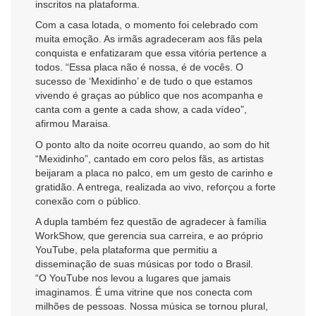
inscritos na plataforma.
Com a casa lotada, o momento foi celebrado com
muita emoção. As irmãs agradeceram aos fãs pela
conquista e enfatizaram que essa vitória pertence a
todos. “Essa placa não é nossa, é de vocês. O
sucesso de ‘Mexidinho’ e de tudo o que estamos
vivendo é graças ao público que nos acompanha e
canta com a gente a cada show, a cada vídeo”,
afirmou Maraisa.
O ponto alto da noite ocorreu quando, ao som do hit
“Mexidinho”, cantado em coro pelos fãs, as artistas
beijaram a placa no palco, em um gesto de carinho e
gratidão. A entrega, realizada ao vivo, reforçou a forte
conexão com o público.
A dupla também fez questão de agradecer à família
WorkShow, que gerencia sua carreira, e ao próprio
YouTube, pela plataforma que permitiu a
disseminação de suas músicas por todo o Brasil.
“O YouTube nos levou a lugares que jamais
imaginamos. É uma vitrine que nos conecta com
milhões de pessoas. Nossa música se tornou plural,