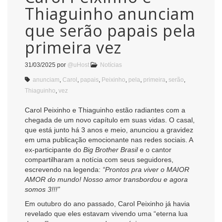
Thiaguinho anunciam
que serão papais pela
primeira vez
31/03/2025
por
@uHost
Notícias
anunciam
,
Carol
,
papais
,
Peixinho
,
pela
,
primeira
,
serão
,
Thiaguinho
,
vez
Carol Peixinho e Thiaguinho estão radiantes com a
chegada de um novo capítulo em suas vidas. O casal,
que está junto há 3 anos e meio, anunciou a gravidez
em uma publicação emocionante nas redes sociais. A
ex-participante do
Big Brother Brasil
e o cantor
compartilharam a notícia com seus seguidores,
escrevendo na legenda:
“Prontos pra viver o MAIOR
AMOR do mundo! Nosso amor transbordou e agora
somos 3!!!”
Em outubro do ano passado, Carol Peixinho já havia
revelado que eles estavam vivendo uma “eterna lua