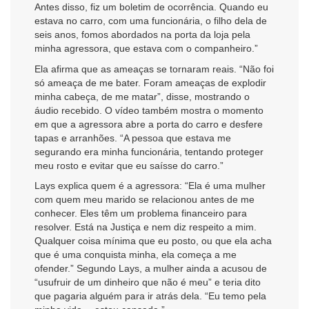
Antes disso, fiz um boletim de ocorrência. Quando eu
estava no carro, com uma funcionária, o filho dela de
seis anos, fomos abordados na porta da loja pela
minha agressora, que estava com o companheiro.”
Ela afirma que as ameaças se tornaram reais. “Não foi
só ameaça de me bater. Foram ameaças de explodir
minha cabeça, de me matar”, disse, mostrando o
áudio recebido. O vídeo também mostra o momento
em que a agressora abre a porta do carro e desfere
tapas e arranhões. “A pessoa que estava me
segurando era minha funcionária, tentando proteger
meu rosto e evitar que eu saísse do carro.”
Lays explica quem é a agressora: “Ela é uma mulher
com quem meu marido se relacionou antes de me
conhecer. Eles têm um problema financeiro para
resolver. Está na Justiça e nem diz respeito a mim.
Qualquer coisa mínima que eu posto, ou que ela acha
que é uma conquista minha, ela começa a me
ofender.” Segundo Lays, a mulher ainda a acusou de
“usufruir de um dinheiro que não é meu” e teria dito
que pagaria alguém para ir atrás dela. “Eu temo pela