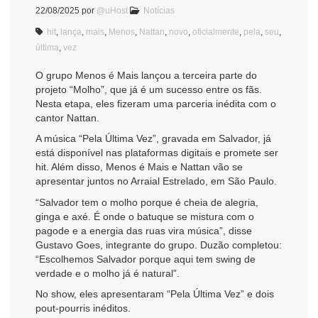
22/08/2025
por
@uHost
Notícias
hit
,
lança
,
mais
,
Menos
,
Nattan
,
novo
,
oficialmente
,
pela
,
seu
,
última
,
vez
O grupo Menos é Mais lançou a terceira parte do
projeto “Molho”, que já é um sucesso entre os fãs.
Nesta etapa, eles fizeram uma parceria inédita com o
cantor Nattan.
A música “Pela Última Vez”, gravada em Salvador, já
está disponível nas plataformas digitais e promete ser
hit. Além disso, Menos é Mais e Nattan vão se
apresentar juntos no Arraial Estrelado, em São Paulo.
“Salvador tem o molho porque é cheia de alegria,
ginga e axé. É onde o batuque se mistura com o
pagode e a energia das ruas vira música”, disse
Gustavo Goes, integrante do grupo. Duzão completou:
“Escolhemos Salvador porque aqui tem swing de
verdade e o molho já é natural”.
No show, eles apresentaram “Pela Última Vez” e dois
pout-pourris inéditos.