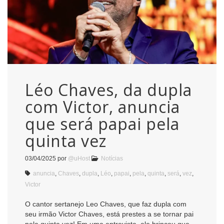
Léo Chaves, da dupla
com Victor, anuncia
que será papai pela
quinta vez
03/04/2025
por
@uHost
Notícias
anuncia
,
Chaves
,
dupla
,
Léo
,
papai
,
pela
,
quinta
,
será
,
vez
,
Victor
O cantor sertanejo Leo Chaves, que faz dupla com
seu irmão Victor Chaves, está prestes a se tornar pai
pela quinta vez! Em uma entrevista, ele brincou que