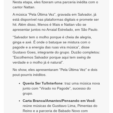
Nesta etapa, eles fizeram uma parceria inédita com o
cantor Nattan.
A música “Pela Última Vez”, gravada em Salvador, já
está disponível nas plataformas digitais e promete ser
hit. Além disso, Menos é Mais e Nattan vão se
apresentar juntos no Arraial Estrelado, em São Paulo.
“Salvador tem o molho porque é cheia de alegria,
ginga e axé. É onde o batuque se mistura com o
pagode e a energia das ruas vira música”, disse
Gustavo Goes, integrante do grupo. Duzão completou:
“Escolhemos Salvador porque aqui tem swing de
verdade e o molho já é natural”.
No show, eles apresentaram “Pela Última Vez” e dois
pout-pourris inéditos.
Queria Ser Tu/Interfone
: traz uma música nova
junto com “Virado no Pagode”, sucesso do
grupo.
Carta Branca/Amantes/Pensando em Você
:
reúne músicas de Gusttavo Lima, Pimentas do
Reino e a parceria de Babado Novo com