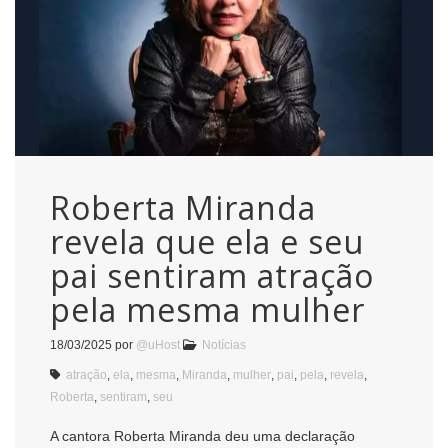
Roberta Miranda
revela que ela e seu
pai sentiram atração
pela mesma mulher
18/03/2025
por
@uHost
Notícias
atração
,
ela
,
mesma
,
Miranda
,
mulher
,
pai
,
pela
,
revela
,
Roberta
,
sentiram
,
seu
A cantora Roberta Miranda deu uma declaração