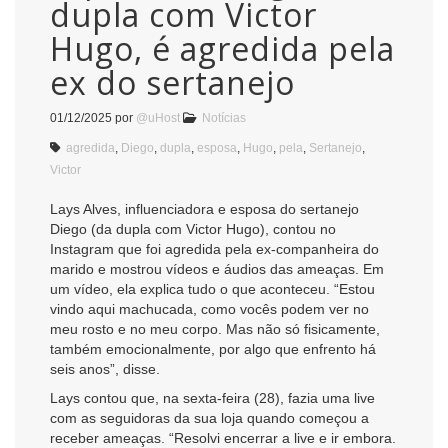
dupla com Victor
Hugo, é agredida pela
ex do sertanejo
01/12/2025
por
@uHost
Notícias
agredida
,
Diego
,
dupla
,
esposa
,
Hugo
,
pela
,
Sertanejo
,
Victor
Lays Alves, influenciadora e esposa do sertanejo
Diego (da dupla com Victor Hugo), contou no
Instagram que foi agredida pela ex-companheira do
marido e mostrou vídeos e áudios das ameaças. Em
um vídeo, ela explica tudo o que aconteceu. “Estou
vindo aqui machucada, como vocês podem ver no
meu rosto e no meu corpo. Mas não só fisicamente,
também emocionalmente, por algo que enfrento há
seis anos”, disse.
Lays contou que, na sexta-feira (28), fazia uma live
com as seguidoras da sua loja quando começou a
receber ameaças. “Resolvi encerrar a live e ir embora.