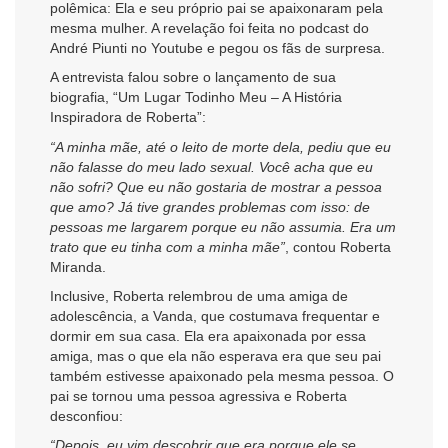
polêmica: Ela e seu próprio pai se apaixonaram pela
mesma mulher. A revelação foi feita no podcast do
André Piunti no Youtube e pegou os fãs de surpresa.
A entrevista falou sobre o lançamento de sua
biografia, “Um Lugar Todinho Meu – A História
Inspiradora de Roberta”:
“A minha mãe, até o leito de morte dela, pediu que eu
não falasse do meu lado sexual. Você acha que eu
não sofri? Que eu não gostaria de mostrar a pessoa
que amo? Já tive grandes problemas com isso: de
pessoas me largarem porque eu não assumia. Era um
trato que eu tinha com a minha mãe”
, contou Roberta
Miranda.
Inclusive, Roberta relembrou de uma amiga de
adolescência, a Vanda, que costumava frequentar e
dormir em sua casa. Ela era apaixonada por essa
amiga, mas o que ela não esperava era que seu pai
também estivesse apaixonado pela mesma pessoa. O
pai se tornou uma pessoa agressiva e Roberta
desconfiou:
“Depois, eu vim descobrir que era porque ele se