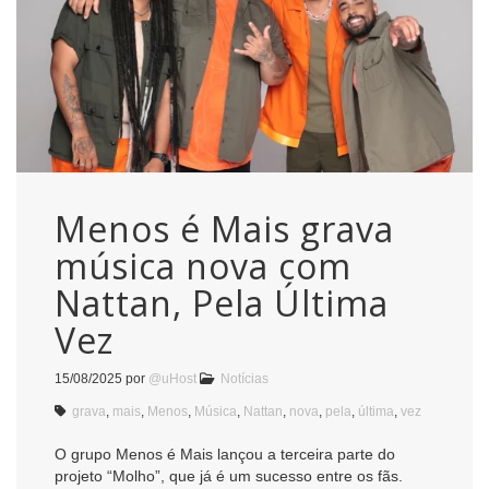
Menos é Mais grava
música nova com
Nattan, Pela Última
Vez
15/08/2025
por
@uHost
Notícias
grava
,
mais
,
Menos
,
Música
,
Nattan
,
nova
,
pela
,
última
,
vez
O grupo Menos é Mais lançou a terceira parte do
projeto “Molho”, que já é um sucesso entre os fãs.