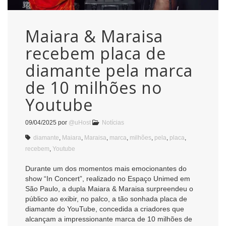
Maiara & Maraisa
recebem placa de
diamante pela marca
de 10 milhões no
Youtube
09/04/2025
por
@uHost
Notícias
diamante
,
Maiara
,
Maraisa
,
marca
,
milhões
,
pela
,
placa
,
recebem
,
Youtube
Durante um dos momentos mais emocionantes do
show “In Concert”, realizado no Espaço Unimed em
São Paulo, a dupla Maiara & Maraisa surpreendeu o
público ao exibir, no palco, a tão sonhada placa de
diamante do YouTube, concedida a criadores que
alcançam a impressionante marca de 10 milhões de