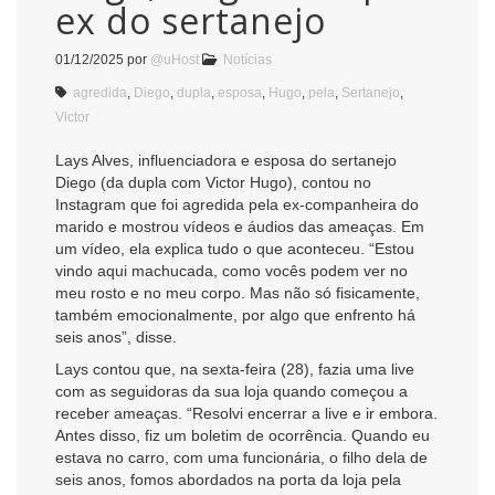
ex do sertanejo
01/12/2025
por
@uHost
Notícias
agredida
,
Diego
,
dupla
,
esposa
,
Hugo
,
pela
,
Sertanejo
,
Victor
Lays Alves, influenciadora e esposa do sertanejo
Diego (da dupla com Victor Hugo), contou no
Instagram que foi agredida pela ex-companheira do
marido e mostrou vídeos e áudios das ameaças. Em
um vídeo, ela explica tudo o que aconteceu. “Estou
vindo aqui machucada, como vocês podem ver no
meu rosto e no meu corpo. Mas não só fisicamente,
também emocionalmente, por algo que enfrento há
seis anos”, disse.
Lays contou que, na sexta-feira (28), fazia uma live
com as seguidoras da sua loja quando começou a
receber ameaças. “Resolvi encerrar a live e ir embora.
Antes disso, fiz um boletim de ocorrência. Quando eu
estava no carro, com uma funcionária, o filho dela de
seis anos, fomos abordados na porta da loja pela