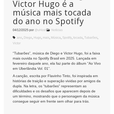
Victor Hugo é a
música mais tocada
do ano no Spotify
04/12/2025
por
@uHost
Notícias
ano
,
Diego
,
Hugo
,
mais
,
Música
,
Spotify
,
tocada
,
Tubarões
,
Victor
“Tubarões”, música de Diego e Victor Hugo, foi a faixa
mais ouvida no Spotify Brasil em 2025. Lançada em
fevereiro daquele ano, ela faz parte do álbum “Ao Vivo
em Uberlândia Vol. 01”.
A canção, escrita por Flavinho Tinto, foi inspirada em
histórias de traição e superação vividas por amigos da
dupla. Na letra, os “tubarões” representam as
dificuldades e os desafios que aparecem depois de
um término, mostrando que o personagem da música
consegue seguir em frente sem olhar para trás.