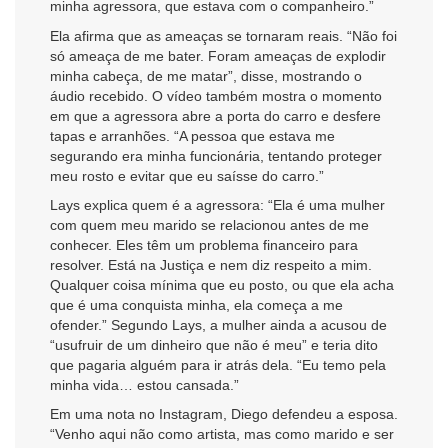
minha agressora, que estava com o companheiro.”
Ela afirma que as ameaças se tornaram reais. “Não foi
só ameaça de me bater. Foram ameaças de explodir
minha cabeça, de me matar”, disse, mostrando o
áudio recebido. O vídeo também mostra o momento
em que a agressora abre a porta do carro e desfere
tapas e arranhões. “A pessoa que estava me
segurando era minha funcionária, tentando proteger
meu rosto e evitar que eu saísse do carro.”
Lays explica quem é a agressora: “Ela é uma mulher
com quem meu marido se relacionou antes de me
conhecer. Eles têm um problema financeiro para
resolver. Está na Justiça e nem diz respeito a mim.
Qualquer coisa mínima que eu posto, ou que ela acha
que é uma conquista minha, ela começa a me
ofender.” Segundo Lays, a mulher ainda a acusou de
“usufruir de um dinheiro que não é meu” e teria dito
que pagaria alguém para ir atrás dela. “Eu temo pela
minha vida… estou cansada.”
Em uma nota no Instagram, Diego defendeu a esposa.
“Venho aqui não como artista, mas como marido e ser