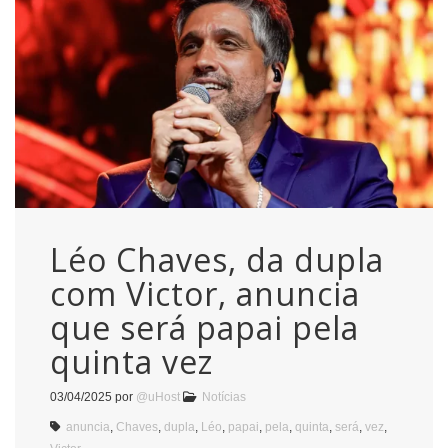
Léo Chaves, da dupla
com Victor, anuncia
que será papai pela
quinta vez
03/04/2025
por
@uHost
Notícias
anuncia
,
Chaves
,
dupla
,
Léo
,
papai
,
pela
,
quinta
,
será
,
vez
,