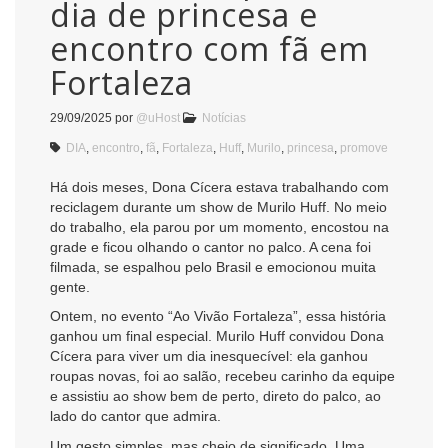
dia de princesa e
encontro com fã em
Fortaleza
29/09/2025
por
@uHost
Notícias
DIA
,
encontro
,
fã
,
Fortaleza
,
Huff
,
Murilo
,
princesa
,
promove
Há dois meses, Dona Cícera estava trabalhando com
reciclagem durante um show de Murilo Huff. No meio
do trabalho, ela parou por um momento, encostou na
grade e ficou olhando o cantor no palco. A cena foi
filmada, se espalhou pelo Brasil e emocionou muita
gente.
Ontem, no evento “Ao Vivão Fortaleza”, essa história
ganhou um final especial. Murilo Huff convidou Dona
Cícera para viver um dia inesquecível: ela ganhou
roupas novas, foi ao salão, recebeu carinho da equipe
e assistiu ao show bem de perto, direto do palco, ao
lado do cantor que admira.
Um gesto simples, mas cheio de significado. Uma