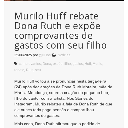
Murilo Huff rebate
Dona Ruth e expõe
comprovantes de
gastos com seu filho
25/06/2025
por
@uHost
Notícias
comprovantes
,
Dona
,
expõe
,
filho
,
gastos
,
Huff
,
Murilo
,
rebate
,
Ruth
,
seu
Murilo Huff voltou a se pronunciar nesta terça-feira
(24) após declarações de Dona Ruth Moreira, mãe de
Marília Mendonça, sobre a criação do pequeno Leo,
filho do cantor com a artista. Nos Stories do
Instagram, Murilo rebateu a fala de Dona Ruth de que
ele nunca teria pago pensão e compartilhou
comprovantes de gastos.
Mais cedo, Dona Ruth afirmou que o pedido de