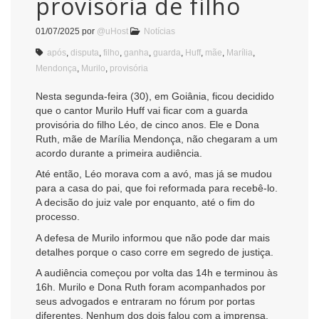
provisória de filho
01/07/2025
por
@uHost
Notícias
após
,
disputa
,
filho
,
ganha
,
guarda
,
Huff
,
mãe
,
Marília
,
Mendonça
,
Murilo
,
provisória
Nesta segunda-feira (30), em Goiânia, ficou decidido
que o cantor Murilo Huff vai ficar com a guarda
provisória do filho Léo, de cinco anos. Ele e Dona
Ruth, mãe de Marília Mendonça, não chegaram a um
acordo durante a primeira audiência.
Até então, Léo morava com a avó, mas já se mudou
para a casa do pai, que foi reformada para recebê-lo.
A decisão do juiz vale por enquanto, até o fim do
processo.
A defesa de Murilo informou que não pode dar mais
detalhes porque o caso corre em segredo de justiça.
A audiência começou por volta das 14h e terminou às
16h. Murilo e Dona Ruth foram acompanhados por
seus advogados e entraram no fórum por portas
diferentes. Nenhum dos dois falou com a imprensa.