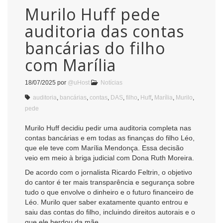
Murilo Huff pede
auditoria das contas
bancárias do filho
com Marília
18/07/2025
por
@uHost
Notícias
auditoria
,
bancárias
,
contas
,
DAS
,
filho
,
Huff
,
Marília
,
Murilo
,
pede
Murilo Huff decidiu pedir uma auditoria completa nas
contas bancárias e em todas as finanças do filho Léo,
que ele teve com Marília Mendonça. Essa decisão
veio em meio à briga judicial com Dona Ruth Moreira.
De acordo com o jornalista Ricardo Feltrin, o objetivo
do cantor é ter mais transparência e segurança sobre
tudo o que envolve o dinheiro e o futuro financeiro de
Léo. Murilo quer saber exatamente quanto entrou e
saiu das contas do filho, incluindo direitos autorais e o
que ele herdou da mãe.