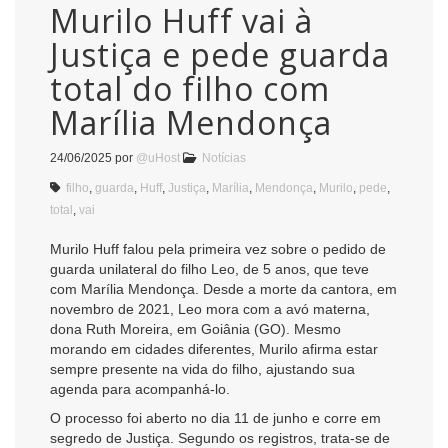
Murilo Huff vai à
Justiça e pede guarda
total do filho com
Marília Mendonça
24/06/2025
por
@uHost
Notícias
filho
,
guarda
,
Huff
,
Justiça
,
Marília
,
Mendonça
,
Murilo
,
pede
,
total
,
vai
Murilo Huff falou pela primeira vez sobre o pedido de
guarda unilateral do filho Leo, de 5 anos, que teve
com Marília Mendonça. Desde a morte da cantora, em
novembro de 2021, Leo mora com a avó materna,
dona Ruth Moreira, em Goiânia (GO). Mesmo
morando em cidades diferentes, Murilo afirma estar
sempre presente na vida do filho, ajustando sua
agenda para acompanhá-lo.
O processo foi aberto no dia 11 de junho e corre em
segredo de Justiça. Segundo os registros, trata-se de