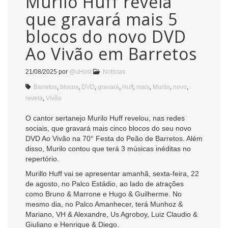
Murilo Huff revela
que gravará mais 5
blocos do novo DVD
Ao Vivão em Barretos
21/08/2025
por
@uHost
Notícias
Barretos
,
blocos
,
DVD
,
gravará
,
Huff
,
mais
,
Murilo
,
novo
,
revela
,
Vivão
O cantor sertanejo Murilo Huff revelou, nas redes
sociais, que gravará mais cinco blocos do seu novo
DVD Ao Vivão na 70° Festa do Peão de Barretos. Além
disso, Murilo contou que terá 3 músicas inéditas no
repertório.
Murillo Huff vai se apresentar amanhã, sexta-feira, 22
de agosto, no Palco Estádio, ao lado de atrações
como Bruno & Marrone e Hugo & Guilherme. No
mesmo dia, no Palco Amanhecer, terá Munhoz &
Mariano, VH & Alexandre, Us Agroboy, Luiz Claudio &
Giuliano e Henrique & Diego.