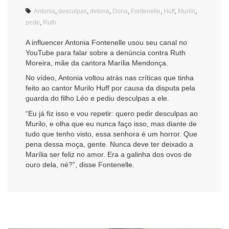
Antonia
,
desculpas
,
detona
,
Dona
,
Fontenelle
,
Huff
,
Murilo
,
pede
,
Ruth
A influencer Antonia Fontenelle usou seu canal no
YouTube para falar sobre a denúncia contra Ruth
Moreira, mãe da cantora Marília Mendonça.
No vídeo, Antonia voltou atrás nas críticas que tinha
feito ao cantor Murilo Huff por causa da disputa pela
guarda do filho Léo e pediu desculpas a ele.
“Eu já fiz isso e vou repetir: quero pedir desculpas ao
Murilo, e olha que eu nunca faço isso, mas diante de
tudo que tenho visto, essa senhora é um horror. Que
pena dessa moça, gente. Nunca deve ter deixado a
Marília ser feliz no amor. Era a galinha dos ovos de
ouro dela, né?”, disse Fontenelle.