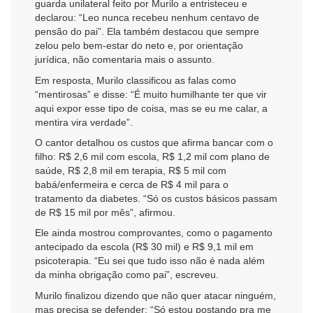
guarda unilateral feito por Murilo a entristeceu e
declarou: “Leo nunca recebeu nenhum centavo de
pensão do pai”. Ela também destacou que sempre
zelou pelo bem-estar do neto e, por orientação
jurídica, não comentaria mais o assunto.
Em resposta, Murilo classificou as falas como
“mentirosas” e disse: “É muito humilhante ter que vir
aqui expor esse tipo de coisa, mas se eu me calar, a
mentira vira verdade”.
O cantor detalhou os custos que afirma bancar com o
filho: R$ 2,6 mil com escola, R$ 1,2 mil com plano de
saúde, R$ 2,8 mil em terapia, R$ 5 mil com
babá/enfermeira e cerca de R$ 4 mil para o
tratamento da diabetes. “Só os custos básicos passam
de R$ 15 mil por mês”, afirmou.
Ele ainda mostrou comprovantes, como o pagamento
antecipado da escola (R$ 30 mil) e R$ 9,1 mil em
psicoterapia. “Eu sei que tudo isso não é nada além
da minha obrigação como pai”, escreveu.
Murilo finalizou dizendo que não quer atacar ninguém,
mas precisa se defender: “Só estou postando pra me