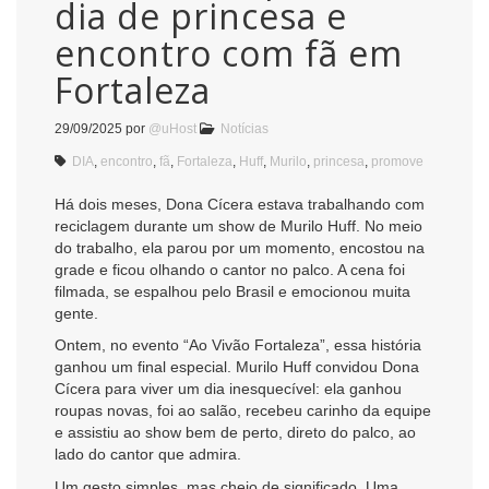
dia de princesa e
encontro com fã em
Fortaleza
29/09/2025
por
@uHost
Notícias
DIA
,
encontro
,
fã
,
Fortaleza
,
Huff
,
Murilo
,
princesa
,
promove
Há dois meses, Dona Cícera estava trabalhando com
reciclagem durante um show de Murilo Huff. No meio
do trabalho, ela parou por um momento, encostou na
grade e ficou olhando o cantor no palco. A cena foi
filmada, se espalhou pelo Brasil e emocionou muita
gente.
Ontem, no evento “Ao Vivão Fortaleza”, essa história
ganhou um final especial. Murilo Huff convidou Dona
Cícera para viver um dia inesquecível: ela ganhou
roupas novas, foi ao salão, recebeu carinho da equipe
e assistiu ao show bem de perto, direto do palco, ao
lado do cantor que admira.
Um gesto simples, mas cheio de significado. Uma