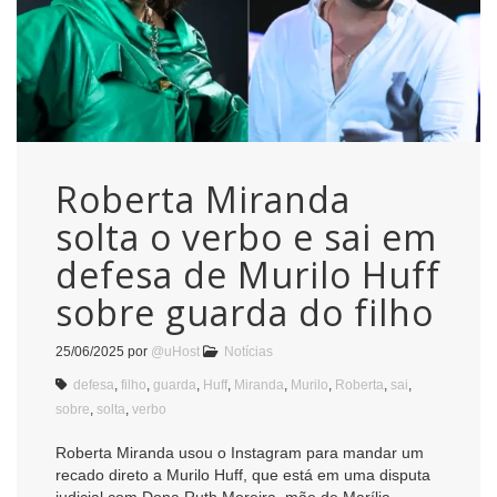
Roberta Miranda
solta o verbo e sai em
defesa de Murilo Huff
sobre guarda do filho
25/06/2025
por
@uHost
Notícias
defesa
,
filho
,
guarda
,
Huff
,
Miranda
,
Murilo
,
Roberta
,
sai
,
sobre
,
solta
,
verbo
Roberta Miranda usou o Instagram para mandar um
recado direto a Murilo Huff, que está em uma disputa
judicial com Dona Ruth Moreira, mãe de Marília