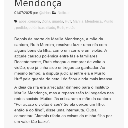
Mendonça
01/07/2025
por
@uHost
Notícias
após
,
compra
,
Dona
,
guarda
,
Huff
,
Marília
,
Mendonça
,
Murilo
,
pedido
,
polêmicas
,
rifado
,
Ruth
,
violão
Depois da morte de Marília Mendonça, a mãe da
cantora, Ruth Moreira, resolveu fazer uma rifa com
alguns bens da filha, como um carro e um violão. A
atitude causou polêmica entre fãs e familiares.
Recentemente, Ruth chegou a comprar de volta o
violão, que já tinha sido entregue ao ganhador. Ao
mesmo tempo, a disputa judicial entre ela e Murilo
Huff pela guarda do neto Léo ficou ainda mais intensa.
A ideia da rifa era arrecadar dinheiro para o Instituto
Marília Mendonça, mas a repercussão foi negativa nas
redes sociais. Muitos fãs criticaram a mãe da cantora.
“Por acaso o violão é seu? Se ela deixou um filho,
então é do filho”, disse uma internauta. Outra
comentou: “Jamais rifaria as coisas da minha filha por
um valor tão baixo”.