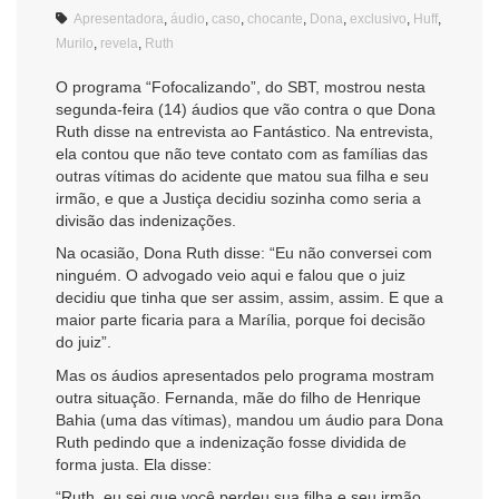
Apresentadora
,
áudio
,
caso
,
chocante
,
Dona
,
exclusivo
,
Huff
,
Murilo
,
revela
,
Ruth
O programa “Fofocalizando”, do SBT, mostrou nesta
segunda-feira (14) áudios que vão contra o que Dona
Ruth disse na entrevista ao Fantástico. Na entrevista,
ela contou que não teve contato com as famílias das
outras vítimas do acidente que matou sua filha e seu
irmão, e que a Justiça decidiu sozinha como seria a
divisão das indenizações.
Na ocasião, Dona Ruth disse: “Eu não conversei com
ninguém. O advogado veio aqui e falou que o juiz
decidiu que tinha que ser assim, assim, assim. E que a
maior parte ficaria para a Marília, porque foi decisão
do juiz”.
Mas os áudios apresentados pelo programa mostram
outra situação. Fernanda, mãe do filho de Henrique
Bahia (uma das vítimas), mandou um áudio para Dona
Ruth pedindo que a indenização fosse dividida de
forma justa. Ela disse:
“Ruth, eu sei que você perdeu sua filha e seu irmão,