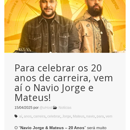
Para celebrar os 20
anos de carreira, vem
aí o Navio Jorge e
Mateus!
15/04/2025
por
@uHost
Notícias
aí
,
anos
,
carreira
,
celebrar
,
Jorge
,
Mateus
,
navio
,
para
,
vem
O “
Navio Jorge & Mateus – 20 Anos
” será muito