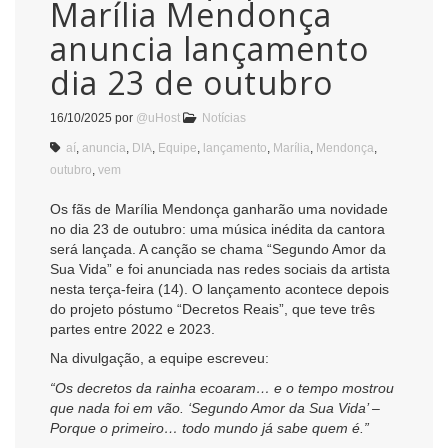
Marília Mendonça
anuncia lançamento
dia 23 de outubro
16/10/2025
por
@uHost
Notícias
aí
,
anuncia
,
DIA
,
Equipe
,
lançamento
,
Marília
,
Mendonça
,
outubro
,
vem
Os fãs de Marília Mendonça ganharão uma novidade
no dia 23 de outubro: uma música inédita da cantora
será lançada. A canção se chama “Segundo Amor da
Sua Vida” e foi anunciada nas redes sociais da artista
nesta terça-feira (14). O lançamento acontece depois
do projeto póstumo “Decretos Reais”, que teve três
partes entre 2022 e 2023.
Na divulgação, a equipe escreveu:
“Os decretos da rainha ecoaram… e o tempo mostrou
que nada foi em vão. ‘Segundo Amor da Sua Vida’ –
Porque o primeiro… todo mundo já sabe quem é.”