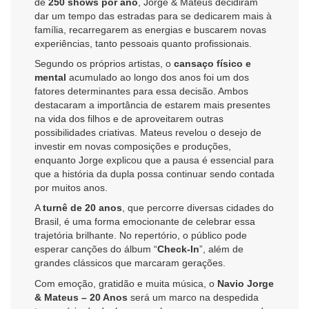
de
250 shows por ano
, Jorge & Mateus decidiram
dar um tempo das estradas para se dedicarem mais à
família, recarregarem as energias e buscarem novas
experiências, tanto pessoais quanto profissionais.
Segundo os próprios artistas, o
cansaço físico e
mental
acumulado ao longo dos anos foi um dos
fatores determinantes para essa decisão. Ambos
destacaram a importância de estarem mais presentes
na vida dos filhos e de aproveitarem outras
possibilidades criativas. Mateus revelou o desejo de
investir em novas composições e produções,
enquanto Jorge explicou que a pausa é essencial para
que a história da dupla possa continuar sendo contada
por muitos anos.
A
turnê de 20 anos
, que percorre diversas cidades do
Brasil, é uma forma emocionante de celebrar essa
trajetória brilhante. No repertório, o público pode
esperar canções do álbum “
Check-In
”, além de
grandes clássicos que marcaram gerações.
Com emoção, gratidão e muita música, o
Navio Jorge
& Mateus – 20 Anos
será um marco na despedida