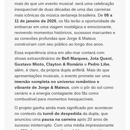
mais do que um evento musical: será uma celebração
inesquecível de duas décadas de uma das carreiras
mais icônicas da música sertaneja brasileira. De
08 a
11 de janeiro de 2026
, os fãs terão a oportunidade de
embarcar em uma viagem nostálgica e emocionante,
revivendo momentos históricos, sucessos marcantes e
as conexões profundas que Jorge & Mateus
construíram com seu público ao longo dos anos.
Essa experiência única em alto-mar contará com
shows extraordinários de
Bell Marques, Jota Quest,
Gustavo Mioto, Clayton & Romário
e
Pedro Libe
,
além, é claro, da própria dupla anfitriã. Mais do que
apresentações musicais, o evento promete ser uma
imersão completa no universo romântico e
vibrante de Jorge & Mateus
, com o pôr do sol como
cenário e a energia contagiante dos fãs como
combustível para momentos inesquecíveis.
O projeto ganha ainda mais significado por acontecer
no contexto da
turnê de despedida
da dupla, que
anunciou uma
pausa na carreira
após 20 anos de
sucesso ininterrupto. Com uma média impressionante