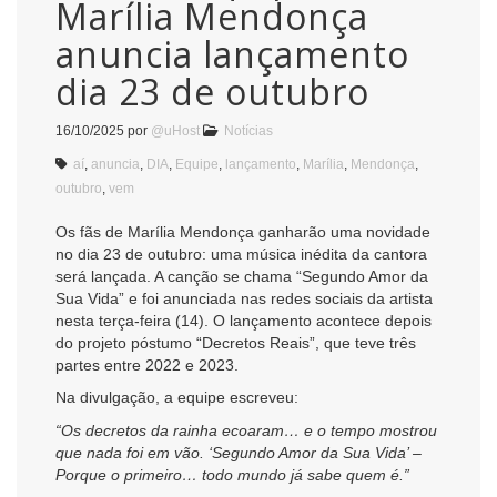
Marília Mendonça
anuncia lançamento
dia 23 de outubro
16/10/2025
por
@uHost
Notícias
aí
,
anuncia
,
DIA
,
Equipe
,
lançamento
,
Marília
,
Mendonça
,
outubro
,
vem
Os fãs de Marília Mendonça ganharão uma novidade
no dia 23 de outubro: uma música inédita da cantora
será lançada. A canção se chama “Segundo Amor da
Sua Vida” e foi anunciada nas redes sociais da artista
nesta terça-feira (14). O lançamento acontece depois
do projeto póstumo “Decretos Reais”, que teve três
partes entre 2022 e 2023.
Na divulgação, a equipe escreveu:
“Os decretos da rainha ecoaram… e o tempo mostrou
que nada foi em vão. ‘Segundo Amor da Sua Vida’ –
Porque o primeiro… todo mundo já sabe quem é.”