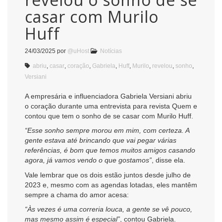
casar com Murilo
Huff
24/03/2025
por
@uHost
Notícias
abriu
,
casar
,
coração
,
Gabriela
,
Huff
,
Murilo
,
revelou
,
sonho
,
Versiani
A empresária e influenciadora Gabriela Versiani abriu
o coração durante uma entrevista para revista Quem e
contou que tem o sonho de se casar com Murilo Huff.
“Esse sonho sempre morou em mim, com certeza. A
gente estava até brincando que vai pegar várias
referências, é bom que temos muitos amigos casando
agora, já vamos vendo o que gostamos”
, disse ela.
Vale lembrar que os dois estão juntos desde julho de
2023 e, mesmo com as agendas lotadas, eles mantêm
sempre a chama do amor acesa:
“Às vezes é uma correria louca, a gente se vê pouco,
mas mesmo assim é especial”
, contou Gabriela.