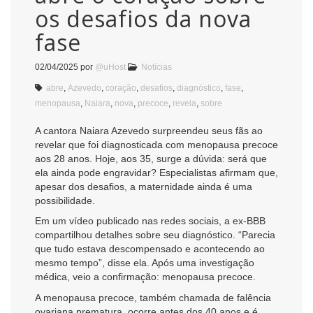
os desafios da nova
fase
02/04/2025
por
@uHost
Notícias
abre
,
Azevedo
,
coração
,
desafios
,
diagnóstico
,
fase
,
menopausa
,
Naiara
,
nova
,
precoce
,
revela
,
sobre
A cantora Naiara Azevedo surpreendeu seus fãs ao
revelar que foi diagnosticada com menopausa precoce
aos 28 anos. Hoje, aos 35, surge a dúvida: será que
ela ainda pode engravidar? Especialistas afirmam que,
apesar dos desafios, a maternidade ainda é uma
possibilidade.
Em um vídeo publicado nas redes sociais, a ex-BBB
compartilhou detalhes sobre seu diagnóstico. “Parecia
que tudo estava descompensado e acontecendo ao
mesmo tempo”, disse ela. Após uma investigação
médica, veio a confirmação: menopausa precoce.
A menopausa precoce, também chamada de falência
ovariana prematura, ocorre antes dos 40 anos e é