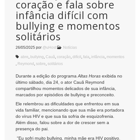
coração e fala sobre
infância difícil com
bullying e momentos
solitários
26/05/2025
por
@uHost
Notícias
abre
,
bullying
,
Cauã
,
coração
,
difícil
,
fala
,
infância
,
momentos
,
Reymond
,
sobre
,
solitários
Durante a edição do programa
Altas Horas
exibida no
último sábado, dia 24, o ator Cauã Reymond
compartilhou momentos delicados de sua infância,
marcados por episódios de bullying e preconceito.
Ele relembrou as dificuldades que enfrentou em sua
vida familiar, mencionando que sua mãe era portadora
do vírus HIV e que sua tia sofria de esquizofrenia.
Além disso, falou sobre a dor de crescer sem a
presença do pai.
“Eu sofri muito bullying, minha mãe era HIV positivo.