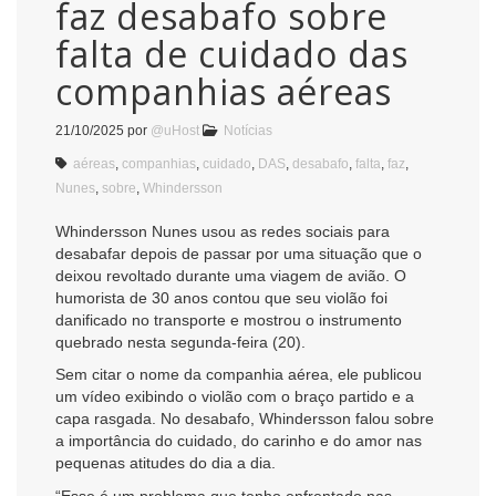
faz desabafo sobre
falta de cuidado das
companhias aéreas
21/10/2025
por
@uHost
Notícias
aéreas
,
companhias
,
cuidado
,
DAS
,
desabafo
,
falta
,
faz
,
Nunes
,
sobre
,
Whindersson
Whindersson Nunes usou as redes sociais para
desabafar depois de passar por uma situação que o
deixou revoltado durante uma viagem de avião. O
humorista de 30 anos contou que seu violão foi
danificado no transporte e mostrou o instrumento
quebrado nesta segunda-feira (20).
Sem citar o nome da companhia aérea, ele publicou
um vídeo exibindo o violão com o braço partido e a
capa rasgada. No desabafo, Whindersson falou sobre
a importância do cuidado, do carinho e do amor nas
pequenas atitudes do dia a dia.
“Esse é um problema que tenho enfrentado nas