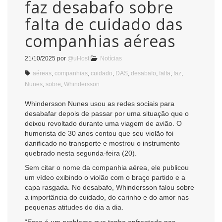
faz desabafo sobre
falta de cuidado das
companhias aéreas
21/10/2025
por
@uHost
Notícias
aéreas
,
companhias
,
cuidado
,
DAS
,
desabafo
,
falta
,
faz
,
Nunes
,
sobre
,
Whindersson
Whindersson Nunes usou as redes sociais para
desabafar depois de passar por uma situação que o
deixou revoltado durante uma viagem de avião. O
humorista de 30 anos contou que seu violão foi
danificado no transporte e mostrou o instrumento
quebrado nesta segunda-feira (20).
Sem citar o nome da companhia aérea, ele publicou
um vídeo exibindo o violão com o braço partido e a
capa rasgada. No desabafo, Whindersson falou sobre
a importância do cuidado, do carinho e do amor nas
pequenas atitudes do dia a dia.
“Esse é um problema que tenho enfrentado nas