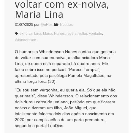
voltar com ex-noiva,
Maria Lina
31/07/2025
por
@uHost
Notícias
exnoiva
,
Lina
,
Maria
,
Nunes
,
revela
,
voltar
,
vontade
,
Whindersson
O humorista Whindersson Nunes contou que gostaria
de voltar com sua ex-noiva, a influenciadora Maria
Lina, de quem está separado há quatro anos. Ele
falou sobre isso no podcast “Parece Terapia”,
apresentado pela psicóloga Pamela Magalhães, na
última terça-feira (30).
“Eu sou sem vergonha, eu queria ela. Só que ela não
quer mais”, disse Whindersson. O relacionamento dos
dois durou cerca de um ano, período em que ficaram
noivos e tiveram um filho, João Miguel, que
infelizmente faleceu dois dias após o nascimento em
2020, por complicações de um parto prematuro,
segundo o portal LeoDias.