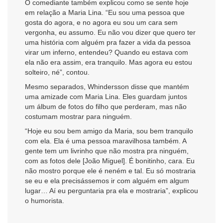
O comediante também explicou como se sente hoje
em relação a Maria Lina. “Eu sou uma pessoa que
gosta do agora, e no agora eu sou um cara sem
vergonha, eu assumo. Eu não vou dizer que quero ter
uma história com alguém pra fazer a vida da pessoa
virar um inferno, entendeu? Quando eu estava com
ela não era assim, era tranquilo. Mas agora eu estou
solteiro, né”, contou.
Mesmo separados, Whindersson disse que mantém
uma amizade com Maria Lina. Eles guardam juntos
um álbum de fotos do filho que perderam, mas não
costumam mostrar para ninguém.
“Hoje eu sou bem amigo da Maria, sou bem tranquilo
com ela. Ela é uma pessoa maravilhosa também. A
gente tem um livrinho que não mostra pra ninguém,
com as fotos dele [João Miguel]. É bonitinho, cara. Eu
não mostro porque ele é neném e tal. Eu só mostraria
se eu e ela precisássemos ir com alguém em algum
lugar… Aí eu perguntaria pra ela e mostraria”, explicou
o humorista.