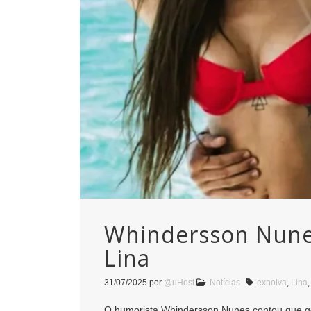
Whindersson Nunes
Lina
31/07/2025
por
@uHost
Notícias
exnoiva
,
Lina
O humorista Whindersson Nunes contou que gost