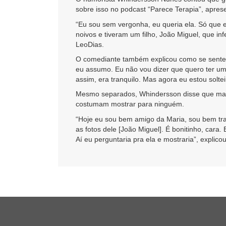
sobre isso no podcast “Parece Terapia”, apres
“Eu sou sem vergonha, eu queria ela. Só que 
noivos e tiveram um filho, João Miguel, que i
LeoDias.
O comediante também explicou como se sente 
eu assumo. Eu não vou dizer que quero ter um
assim, era tranquilo. Mas agora eu estou soltei
Mesmo separados, Whindersson disse que man
costumam mostrar para ninguém.
“Hoje eu sou bem amigo da Maria, sou bem tr
as fotos dele [João Miguel]. É bonitinho, car
Aí eu perguntaria pra ela e mostraria”, explico