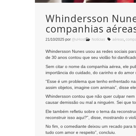
Whindersson Nunes
companhias aérea
21/10/2025
por
@uHost
Notícias
aéreas
,
compa
Whindersson Nunes usou as redes sociais para
de 30 anos contou que seu violão foi danifica
Sem citar o nome da companhia aérea, ele pub
importância do cuidado, do carinho e do amor 
“Esse é um problema que tenho enfrentado na
assim objetos, imagine com animais”, disse el
Whindersson contou que não quer culpar nem p
causar demissão ou mal a ninguém. Sei que tod
Ele também refletiu sobre o tema da reconstr
reconstruir isso aqui?”, disse, mostrando o vio
No fim, o comediante deixou um recado para to
tudo com amor e respeito”, concluiu.