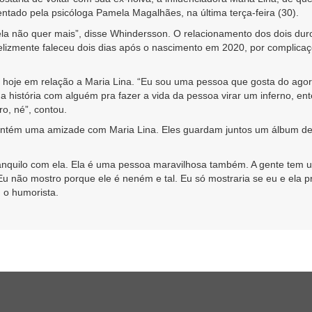
entado pela psicóloga Pamela Magalhães, na última terça-feira (30).
ela não quer mais”, disse Whindersson. O relacionamento dos dois du
nfelizmente faleceu dois dias após o nascimento em 2020, por complic
hoje em relação a Maria Lina. “Eu sou uma pessoa que gosta do agor
a história com alguém pra fazer a vida da pessoa virar um inferno, 
ro, né”, contou.
tém uma amizade com Maria Lina. Eles guardam juntos um álbum de f
anquilo com ela. Ela é uma pessoa maravilhosa também. A gente tem u
a. Eu não mostro porque ele é neném e tal. Eu só mostraria se eu e e
u o humorista.