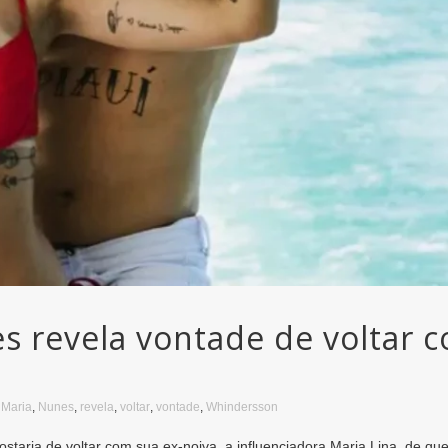
 revela vontade de voltar c
,
Maria
,
Nunes
,
revela
,
voltar
,
vontade
,
Whindersson
aria de voltar com sua ex-noiva, a influenciadora Maria Lina, de qu