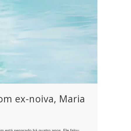
om ex-noiva, Maria
em está separado há quatro anos. Ele falou