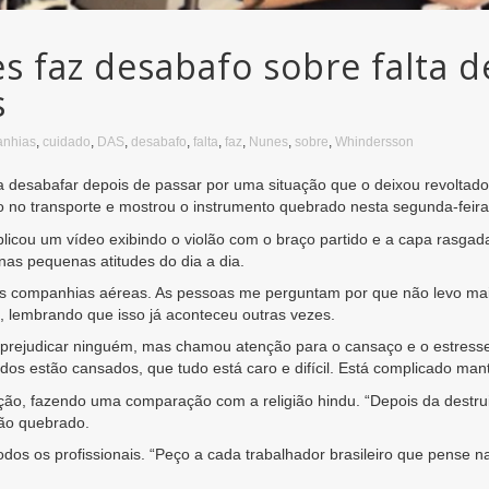
 faz desabafo sobre falta d
s
nhias
,
cuidado
,
DAS
,
desabafo
,
falta
,
faz
,
Nunes
,
sobre
,
Whindersson
 desabafar depois de passar por uma situação que o deixou revoltad
do no transporte e mostrou o instrumento quebrado nesta segunda-feira
licou um vídeo exibindo o violão com o braço partido e a capa rasgad
nas pequenas atitudes do dia a dia.
s companhias aéreas. As pessoas me perguntam por que não levo mais
e, lembrando que isso já aconteceu outras vezes.
rejudicar ninguém, mas chamou atenção para o cansaço e o estresse 
os estão cansados, que tudo está caro e difícil. Está complicado man
ução, fazendo uma comparação com a religião hindu. “Depois da dest
lão quebrado.
dos os profissionais. “Peço a cada trabalhador brasileiro que pense 