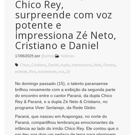
Chico Rey,
surpreende com voz
potente e
impressiona Zé Neto,
Cristiano e Daniel
17/06/2025
por
@uHost
Notícias
Chico
,
Cristiano
,
Daniel
,
dupla
,
impressiona
,
Neto
,
Paraná
,
potente
,
Rey
,
surpreende
,
voz
,
Zé
No domingo passado (15), o talento paranaense
brilhou novamente com a exibição da segunda parte
do encontro entre o cantor Paraná, da dupla Chico
Rey & Paraná, e a dupla Zé Neto & Cristiano, no
programa
Viver Sertanejo
, da Rede Globo.
Paraná, que nasceu em Arapongas, no norte do
Paraná, compartilhou lembranças emocionantes da
infância ao lado do irmão Chico Rey. Ele contou que o
pai deu aos dois um pedaço de terra para plantarem