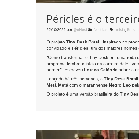
Péricles é o terceir
22/10/2025
por
@uHost
Notícias
artista
,
Brasil
,
O projeto
Tiny Desk Brasil
, inspirado no pro
convidado é
Péricles
, um dos maiores nomes d
“Como transformar o Tiny Desk em uma roda de
programa lembra o início da carreira dele. ‘Va
perder’”, escreveu
Lorena Calábria
sobre o en
Lançado há três semanas, o
Tiny Desk Brasil
Metá Metá
com o maranhense
Negro Leo
pela
O projeto é uma versão brasileira do
Tiny Des