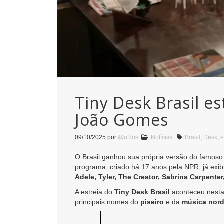
Tiny Desk Brasil e
João Gomes
09/10/2025
por
@uHost
Notícias
Brasil
,
Desk
,
e
O Brasil ganhou sua própria versão do famos
programa, criado há 17 anos pela NPR, já exi
Adele, Tyler, The Creator, Sabrina Carpenter
A estreia do
Tiny Desk Brasil
aconteceu nest
principais nomes do
piseiro
e da
música nord