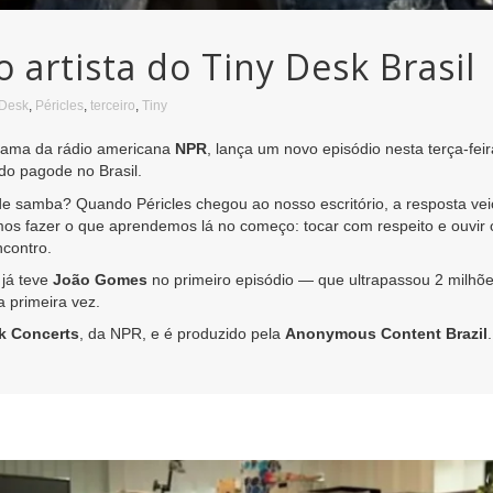
o artista do Tiny Desk Brasil
Desk
,
Péricles
,
terceiro
,
Tiny
grama da rádio americana
NPR
, lança um novo episódio nesta terça-fei
o pagode no Brasil.
 samba? Quando Péricles chegou ao nosso escritório, a resposta vei
mos fazer o que aprendemos lá no começo: tocar com respeito e ouvir o
contro.
já teve
João Gomes
no primeiro episódio — que ultrapassou 2 milhões
 primeira vez.
k Concerts
, da NPR, e é produzido pela
Anonymous Content Brazil
.