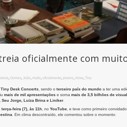
streia oficialmente com muit
streia
,
Gomes
,
João
,
muito
,
oficialmente
,
piseiro
,
show
,
Tiny
o
Tiny Desk Concerts
, sendo o
terceiro país do mundo
a ter uma edi
biu
mais de mil apresentações
e soma
mais de 3,5 bilhões de visua
, Seu Jorge, Luiza Brina e Liniker
.
a
terça-feira (7), às 11h
, no
YouTube
, e teve como primeiro convidado
estina
. Em clima descontraído, ele comentou sobre o momento: