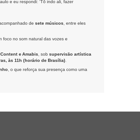
lo e eu respondi: ‘Tô indo ali, fazer
 acompanhado de
sete músicos
, entre eles
m foco no som natural das vozes e
 Content e Amabis
, sob
supervisão artística
ras, às 11h (horário de Brasília)
.
inho
, o que reforça sua presença como uma