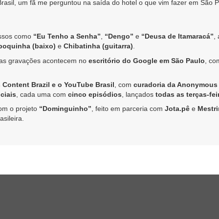
rasil, um fã me perguntou na saída do hotel o que vim fazer em São Pau
essos como
“Eu Tenho a Senha”
,
“Dengo”
e
“Deusa de Itamaracá”
,
poquinha (baixo)
e
Chibatinha (guitarra)
.
l, as gravações acontecem no
escritório do Google em São Paulo
, co
 Content Brazil e o YouTube Brasil
, com
curadoria da Anonymous
ciais
, cada uma com
cinco episódios
, lançados
todas as terças-fei
om o projeto
“Dominguinho”
, feito em parceria com
Jota.pê
e
Mestr
sileira.